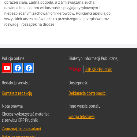
obrażeń ciała. Ładna pogoda, a z tym związana sucha
nawierzchnia i dobra widoczność, sprzyjają ryzykownym i
niebezpiecznym zachowaniom kierowców. Policjanci apelują do
wszystkich uczestników ruchu o przestrzeganie przepisów oraz
rozwagę i rozsądek na drodze.
Policja online
Biuletyn Informacji Publicznej
BIP KPP Prudnik
Redakcja serwisu
Dostępność
Kontakt z redakcją
Deklaracja dostępności
Nota prawna
Inne wersje portalu
Chcesz wykorzystać materiał
wersja tekstowa
z serwisu KPP Prudnik.
Zapoznaj się z zasadami