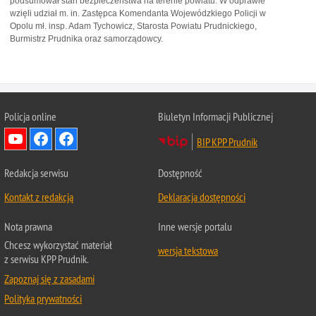
podsumował stan bezpieczeństwa na terenie powiatu. W odprawie
wzięli udział m. in. Zastępca Komendanta Wojewódzkiego Policji w
Opolu mł. insp. Adam Tychowicz, Starosta Powiatu Prudnickiego,
Burmistrz Prudnika oraz samorządowcy.
Policja online
Biuletyn Informacji Publicznej
BIP KPP Prudnik
Redakcja serwisu
Dostępność
Kontakt z redakcją
Deklaracja dostępności
Nota prawna
Inne wersje portalu
Chcesz wykorzystać materiał
wersja tekstowa
z serwisu KPP Prudnik.
Zapoznaj się z zasadami
Polityka prywatności