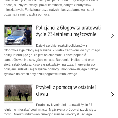
i Witold Różycki, na co dzień policjanci ruchu drogowego w trakcie
nocnej służby zauważyli pożar komina w jednym z budynków
mieszkalnych. Funkcjonariusze natychmiast zaalarmowali straż
pożarną i sami ruszyli z pomocą.
Policjanci z Głogówka uratowali
życie 23-letniemu mężczyźnie
Dzięki szybkiej reakcji policjantów z
Głogówka żyje młody mężczyzna. 23-latek zadzwonił do dyżurnego
policji informując go, że jest na cmentarzu i chce popełnić
samobójstwo. Na szczęście mł. asp. Bartłomiej Hellebrand oraz
sierż. sztab. Łukasz Kasprzyszak zdążyli na czas. Interweniujący
policjanci udzielili mężczyźnie pomocy i monitorowali jego funkcje
życiowe do czasu przyjazdu pogotowi ratunkowego.
Przybyli z pomocą w ostatniej
chwili
Prudniccy kryminalni uratowali życie 37-
letniemu mieszkańcowi miasta. Mężczyzna próbował rzucić się z
mostu. Nieumundurowani funkcjonariusze wykorzystując jego