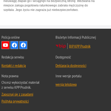
nieuwagę złapali go i wciągnęli na bezpieczną stronę. Wezwana na
miejsce załoga pogotowia ratunkowego zabrała mężczyznę do
szpitala. Jego życiu nie zagraża już niebezpieczeństwo.
Policja online
Biuletyn Informacji Publicznej
BIP KPP Prudnik
Redakcja serwisu
Dostępność
Kontakt z redakcją
Deklaracja dostępności
Nota prawna
Inne wersje portalu
Chcesz wykorzystać materiał
wersja tekstowa
z serwisu KPP Prudnik.
Zapoznaj się z zasadami
Polityka prywatności