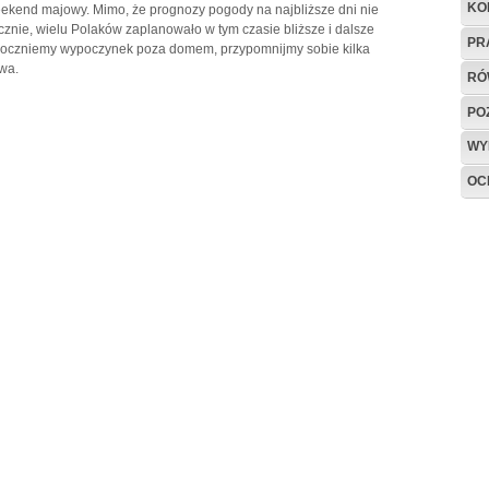
KO
ekend majowy. Mimo, że prognozy pogody na najbliższe dni nie
ycznie, wielu Polaków zaplanowało w tym czasie bliższe i dalsze
PR
poczniemy wypoczynek poza domem, przypomnijmy sobie kilka
wa.
RÓ
PO
WY
OC