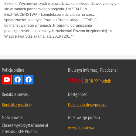
Szkolno-Wychowawczych województwa opolskiego. Zawody odbyły
się w ramach partnerskiego projektu „RAZEM DLA
BEZPIECZEŃSTWA – kompleksowe działania na rzecz
społeczności lokalnych Powiatu Prudnickiego – ETAP II”
dofinansowanego w ramach „Programu ograniczania
przestępczości i aspołecznych zachowań Razem bezpieczniej im.
Władysława Stasiaka na lata 2016 i 2017”.
Policja online
Biuletyn Informacji Publicznej
BIP KPP Prudnik
Redakcja serwisu
Dostępność
Kontakt z redakcją
Deklaracja dostępności
Nota prawna
Inne wersje portalu
Chcesz wykorzystać materiał
wersja tekstowa
z serwisu KPP Prudnik.