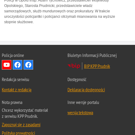
Policji w Opolu insp. Adam Tychowicz, przedstawiciel Wojewody
Opolskiego, Starosta Prudnicki, przedstawiciele władz
samorządowych, służb mundurowych oraz prokuratury. W trakcie
uroczystości policjantki i policjanci otrzymali mianowania na wyższe
stopnie służbowe.
Policja online
Biuletyn Informacji Publicznej
BIP KPP Prudnik
Redakcja serwisu
Dostępność
Kontakt z redakcją
Deklaracja dostępności
Nota prawna
Inne wersje portalu
Chcesz wykorzystać materiał
wersja tekstowa
z serwisu KPP Prudnik.
Zapoznaj się z zasadami
Polityka prywatności