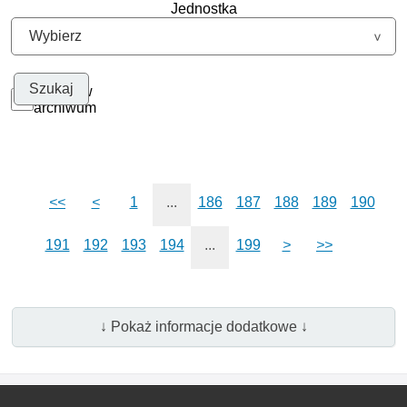
Jednostka
Szukaj w
archiwum
<<
<
1
...
186
187
188
189
190
191
192
193
194
...
199
>
>>
↓ Pokaż informacje dodatkowe ↓