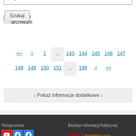
Szukaj w
archiwum
<<
<
1
...
143
144
145
146
147
148
149
150
151
...
199
>
>>
↓ Pokaż informacje dodatkowe ↓
Policja online
Biuletyn Informacji Publicznej