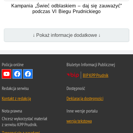
Kampania „Świeć odblaskiem – daj się zauważyć”
podczas VI Biegu Prudnickiego
↓ Pokaż informacje dodatkowe ↓
Policja online
Biuletyn Informacji Publicznej
BIP KPP Prudnik
Redakcja serwisu
Dostępność
Kontakt z redakcją
Deklaracja dostępności
Nota prawna
Inne wersje portalu
Chcesz wykorzystać materiał
wersja tekstowa
z serwisu KPP Prudnik.
Zapoznaj się z zasadami