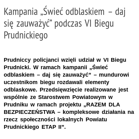
Kampania „Świeć odblaskiem – daj
się zauważyć” podczas VI Biegu
Prudnickiego
Prudniccy policjanci wzięli udział w VI Biegu
Prudnicki. W ramach kampanii „Świeć
odblaskiem – daj się zauważyć” – mundurowi
uczestnikom biegu rozdawali elementy
odblaskowe. Przedsięwzięcie realizowane jest
wspólnie ze Starostwem Powiatowym w
Prudniku w ramach projektu „RAZEM DLA
BEZPIECZEŃSTWA – kompleksowe działania na
rzecz społeczności lokalnych Powiatu
Prudnickiego ETAP II”.