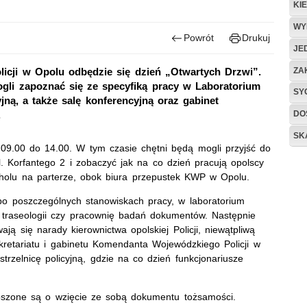
KI
WY
Powrót
Drukuj
JE
ZA
icji w Opolu odbędzie się dzień „Otwartych Drzwi”.
i zapoznać się ze specyfiką pracy w Laboratorium
SY
yjną, a także salę konferencyjną oraz gabinet
DO
.
SK
09.00 do 14.00. W tym czasie chętni będą mogli przyjść do
. Korfantego 2 i zobaczyć jak na co dzień pracują opolscy
 holu na parterze, obok biura przepustek KWP w Opolu.
 po poszczególnych stanowiskach pracy, w laboratorium
 traseologii czy pracownię badań dokumentów. Następnie
ają się narady kierownictwa opolskiej Policji, niewątpliwą
kretariatu i gabinetu Komendanta Wojewódzkiego Policji w
rzelnicę policyjną, gdzie na co dzień funkcjonariusze
szone są o wzięcie ze sobą dokumentu tożsamości.