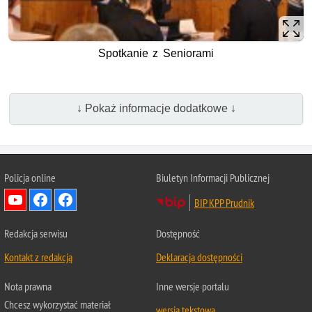
Spotkanie z Seniorami
↓ Pokaż informacje dodatkowe ↓
Policja online
Biuletyn Informacji Publicznej
BIP KPP Prudnik
Redakcja serwisu
Dostępność
Kontakt z redakcją
Deklaracja dostępności
Nota prawna
Inne wersje portalu
Chcesz wykorzystać materiał
wersja tekstowa