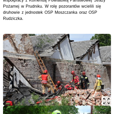
współpracy z Komendą Powiatową Państwowej Straży
Pożarnej w Prudniku. W rolę pozorantów wcielili się
druhowie z jednostek
OSP
Moszczanka oraz
OSP
Rudziczka.