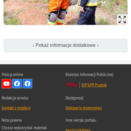
↓ Pokaż informacje dodatkowe ↓
Policja online
Biuletyn Informacji Publicznej
BIP KPP Prudnik
Redakcja serwisu
Dostępność
Kontakt z redakcją
Deklaracja dostępności
Nota prawna
Inne wersje portalu
Chcesz wykorzystać materiał
wersja tekstowa