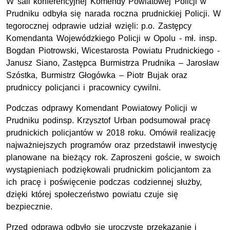
W sali konferencyjnej Komendy Powiatowej Policji w
Prudniku odbyła się narada roczna prudnickiej Policji. W
tegorocznej odprawie udział wzięli: p.o. Zastępcy
Komendanta Wojewódzkiego Policji w Opolu - mł. insp.
Bogdan Piotrowski, Wicestarosta Powiatu Prudnickiego -
Janusz Siano, Zastępca Burmistrza Prudnika – Jarosław
Szóstka, Burmistrz Głogówka – Piotr Bujak oraz
prudniccy policjanci i pracownicy cywilni.
Podczas odprawy Komendant Powiatowy Policji w
Prudniku podinsp. Krzysztof Urban podsumował pracę
prudnickich policjantów w 2018 roku. Omówił realizację
najważniejszych programów oraz przedstawił inwestycję
planowane na bieżący rok. Zaproszeni goście, w swoich
wystąpieniach podziękowali prudnickim policjantom za
ich pracę i poświęcenie podczas codziennej służby,
dzięki której społeczeństwo powiatu czuje się
bezpiecznie.
Przed odprawą odbyło się uroczyste przekazanie i