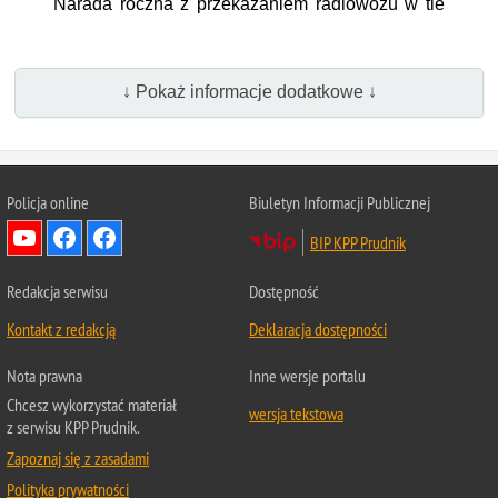
Narada roczna z przekazaniem radiowozu w tle
↓ Pokaż informacje dodatkowe ↓
Policja online
Biuletyn Informacji Publicznej
BIP KPP Prudnik
Redakcja serwisu
Dostępność
Kontakt z redakcją
Deklaracja dostępności
Nota prawna
Inne wersje portalu
Chcesz wykorzystać materiał
wersja tekstowa
z serwisu KPP Prudnik.
Zapoznaj się z zasadami
Polityka prywatności