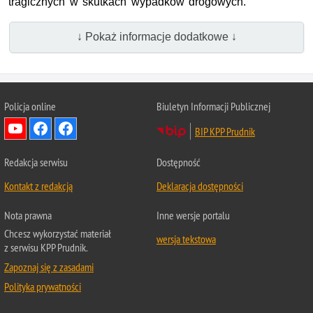
tragicznych w skutkach wypadków drogowych.
↓ Pokaż informacje dodatkowe ↓
Policja online
Biuletyn Informacji Publicznej
BIP KPP Prudnik
Redakcja serwisu
Dostępność
Kontakt z redakcją
Deklaracja dostępności
Nota prawna
Inne wersje portalu
Chcesz wykorzystać materiał
wersja tekstowa
z serwisu KPP Prudnik.
Zapoznaj się z zasadami
Polityka prywatności