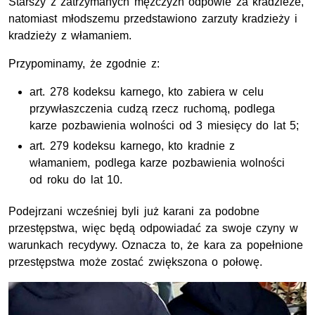
Starszy z zatrzymanych mężczyzn odpowie za kradzieże,
natomiast młodszemu przedstawiono zarzuty kradzieży i
kradzieży z włamaniem.
Przypominamy, że zgodnie z:
art.
278 kodeksu karnego, kto zabiera w celu
przywłaszczenia cudzą rzecz ruchomą, podlega
karze pozbawienia wolności od 3 miesięcy do lat 5;
art.
279 kodeksu karnego, kto kradnie z
włamaniem, podlega karze pozbawienia wolności
od roku do lat 10.
Podejrzani wcześniej byli już karani za podobne
przestępstwa, więc będą odpowiadać za swoje czyny w
warunkach recydywy. Oznacza to, że kara za popełnione
przestępstwa może zostać zwiększona o połowę.