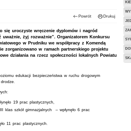
KI
WY
Powrót
Drukuj
JE
ZA
 się uroczyste wręczenie dyplomów i nagród
ź uważnie, żyj rozważnie”. Organizatorem Konkursu
SY
Powiatowego w Prudniku we współpracy z Komendą
DO
cie zorganizowano w ramach partnerskiego projektu
 działania na rzecz społeczności lokalnych Powiatu
SK
 poziomu edukacji bezpieczeństwa w ruchu drogowym
 drodze.
wych:
łynęło 19 prac plastycznych,
 III klas szkół gimnazjalnych – wpłynęło 6 prac
ło 11 prac plastycznych.