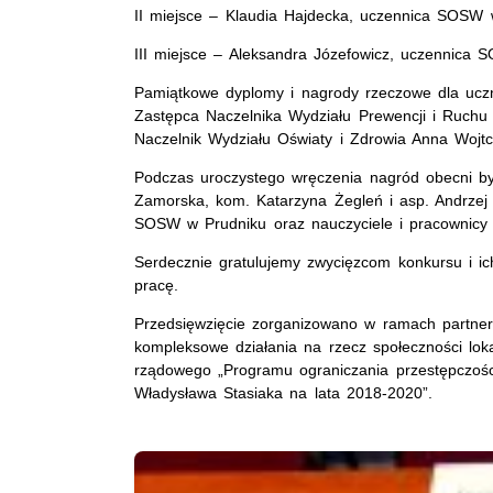
II miejsce – Klaudia Hajdecka, uczennica SOSW 
III miejsce – Aleksandra Józefowicz, uczennica 
Pamiątkowe dyplomy i nagrody rzeczowe dla uczn
Zastępca Naczelnika Wydziału Prewencji i Ruch
Naczelnik Wydziału Oświaty i Zdrowia Anna Wojtc
Podczas uroczystego wręczenia nagród obecni byl
Zamorska, kom. Katarzyna Żegleń i asp. Andrzej
SOSW w Prudniku oraz nauczyciele i pracownic
Serdecznie gratulujemy zwycięzcom konkursu i i
pracę.
Przedsięwzięcie zorganizowano w ramach partn
kompleksowe działania na rzecz społeczności lok
rządowego „Programu ograniczania przestępczośc
Władysława Stasiaka na lata 2018-2020”.