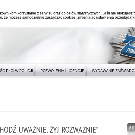
kownikom korzystanie z serwisu oraz do celów statystycznych. Jeśli nie blokujesz t
j, że możesz samodzielnie zarządzać cookies, zmieniając ustawienia przeglądarki
Ć PŁCI W POLICJI
POZWOLENIA I LICENCJE
WYDAWANIE ZAŚWIADC
HODŹ UWAŻNIE, ŻYJ ROZWAŻNIE”
AK