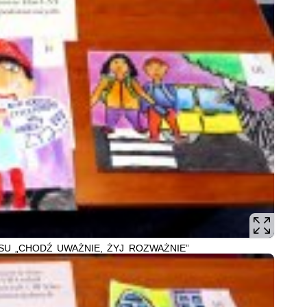
U „CHODŹ UWAŻNIE, ŻYJ ROZWAŻNIE”