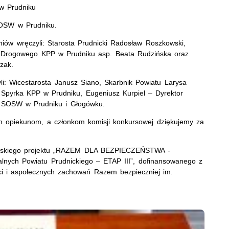
w Prudniku
SOSW w Prudniku.
iów wręczyli: Starosta Prudnicki Radosław Roszkowski,
u Drogowego KPP w Prudniku asp. Beata Rudzińska oraz
zak.
i: Wicestarosta Janusz Siano, Skarbnik Powiatu Larysa
 Spyrka KPP w Prudniku, Eugeniusz Kurpiel – Dyrektor
y SOSW w Prudniku i Głogówku.
ch opiekunom, a członkom komisji konkursowej dziękujemy za
erskiego projektu „RAZEM DLA BEZPIECZEŃSTWA -
alnych Powiatu Prudnickiego – ETAP III”, dofinansowanego z
i i aspołecznych zachowań Razem bezpieczniej im.