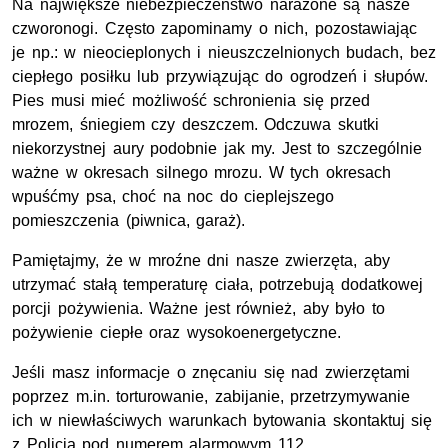
Na największe niebezpieczeństwo narażone są nasze
czworonogi. Często zapominamy o nich, pozostawiając
je np.: w nieocieplonych i nieuszczelnionych budach, bez
ciepłego posiłku lub przywiązując do ogrodzeń i słupów.
Pies musi mieć możliwość schronienia się przed
mrozem, śniegiem czy deszczem. Odczuwa skutki
niekorzystnej aury podobnie jak my. Jest to szczególnie
ważne w okresach silnego mrozu. W tych okresach
wpuśćmy psa, choć na noc do cieplejszego
pomieszczenia (piwnica, garaż).
Pamiętajmy, że w mroźne dni nasze zwierzęta, aby
utrzymać stałą temperaturę ciała, potrzebują dodatkowej
porcji pożywienia. Ważne jest również, aby było to
pożywienie ciepłe oraz wysokoenergetyczne.
Jeśli masz informacje o znęcaniu się nad zwierzętami
poprzez m.in. torturowanie, zabijanie, przetrzymywanie
ich w niewłaściwych warunkach bytowania skontaktuj się
z Policją pod numerem alarmowym 112.