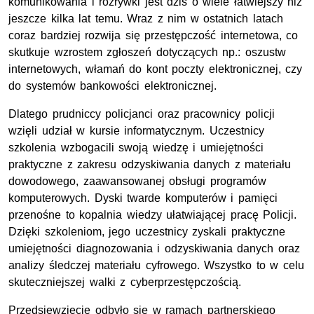
komunikowania i rozrywki jest dziś o wiele łatwiejszy niż
jeszcze kilka lat temu. Wraz z nim w ostatnich latach
coraz bardziej rozwija się przestępczość internetowa, co
skutkuje wzrostem zgłoszeń dotyczących np.: oszustw
internetowych, włamań do kont poczty elektronicznej, czy
do systemów bankowości elektronicznej.
Dlatego prudniccy policjanci oraz pracownicy policji
wzięli udział w kursie informatycznym. Uczestnicy
szkolenia wzbogacili swoją wiedzę i umiejętności
praktyczne z zakresu odzyskiwania danych z materiału
dowodowego, zaawansowanej obsługi programów
komputerowych. Dyski twarde komputerów i pamięci
przenośne to kopalnia wiedzy ułatwiającej pracę Policji.
Dzięki szkoleniom, jego uczestnicy zyskali praktyczne
umiejętności diagnozowania i odzyskiwania danych oraz
analizy śledczej materiału cyfrowego. Wszystko to w celu
skuteczniejszej walki z cyberprzestępczością.
Przedsięwzięcie odbyło się w ramach partnerskiego