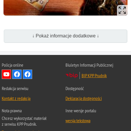
↓ Pokaż informacje dodatkowe ↓
Policja online
Biuletyn Informacji Publicznej
BIP KPP Prudnik
Redakcja serwisu
Dostępność
Kontakt z redakcją
Deklaracja dostępności
Nota prawna
Inne wersje portalu
Chcesz wykorzystać materiał
wersja tekstowa
z serwisu KPP Prudnik.