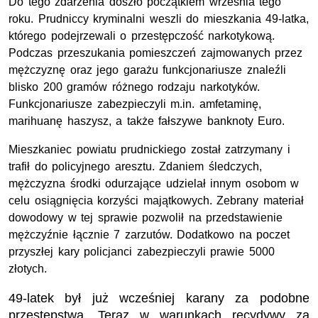
Do tego zdarzenia doszło początkiem września tego
roku. Prudniccy kryminalni weszli do mieszkania 49-latka,
którego podejrzewali o przestępczość narkotykową.
Podczas przeszukania pomieszczeń zajmowanych przez
mężczyznę oraz jego garażu funkcjonariusze znaleźli
blisko 200 gramów różnego rodzaju narkotyków.
Funkcjonariusze zabezpieczyli m.in. amfetaminę,
marihuanę haszysz, a także fałszywe banknoty Euro.
Mieszkaniec powiatu prudnickiego został zatrzymany i
trafił do policyjnego aresztu. Zdaniem śledczych,
mężczyzna środki odurzające udzielał innym osobom w
celu osiągnięcia korzyści majątkowych. Zebrany materiał
dowodowy w tej sprawie pozwolił na przedstawienie
mężczyźnie łącznie 7 zarzutów. Dodatkowo na poczet
przyszłej kary policjanci zabezpieczyli prawie 5000
złotych.
49-latek był już wcześniej karany za podobne
przestępstwa. Teraz w warunkach recydywy za